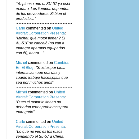
“Yo pienso que el SU-57 ya está
maduro. Los tiempos dependen
de los proveedores. Si bien el
producto…”
Carlo
commented on
United
Aircraft Corporation Presenta
:
“Michel: qué motor tienen? El
AL-51F se canceló (no van a
entregar aparatos equipados
con él), ahora…”
Michel
commented on
Cambios
En El Blog
:
“Gracias por tanta
información que nos das y
cuanto trabajo haces,ojalá que
sea por muchos años”
Michel
commented on
United
Aircraft Corporation Presenta
:
“Pues el motor lo tienen no
deberían tener problemas para
entregarlo”
Carlo
commented on
United
Aircraft Corporation Presenta
:
“Lo que no veo es los rusos
vendiendo el Su-57 a China.