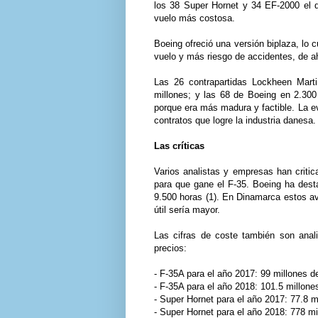
los 38 Super Hornet y 34 EF-2000 el d
vuelo más costosa.
Boeing ofreció una versión biplaza, lo
vuelo y más riesgo de accidentes, de a
Las 26 contrapartidas Lockheen Marti
millones; y las 68 de Boeing en 2.300
porque era más madura y factible. La ev
contratos que logre la industria danesa.
Las críticas
Varios analistas y empresas han criti
para que gane el F-35. Boeing ha dest
9.500 horas (1). En Dinamarca estos av
útil sería mayor.
Las cifras de coste también son anal
precios:
- F-35A para el año 2017: 99 millones d
- F-35A para el año 2018: 101.5 millone
- Super Hornet para el año 2017: 77.8 m
- Super Hornet para el año 2018: 778 mi