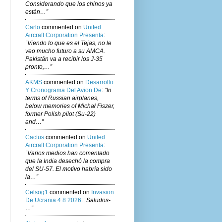
Considerando que los chinos ya
están…”
Carlo
commented on
United
Aircraft Corporation Presenta
:
“Viendo lo que es el Tejas, no le
veo mucho futuro a su AMCA.
Pakistán va a recibir los J-35
pronto,…”
AKMS
commented on
Desarrollo
Y Cronograma Del Avion De
:
“In
terms of Russian airplanes,
below memories of Michał Fiszer,
former Polish pilot (Su-22)
and…”
Cactus
commented on
United
Aircraft Corporation Presenta
:
“Varios medios han comentado
que la India desechó la compra
del SU-57. El motivo habría sido
la…”
Celsog1
commented on
Invasion
De Ucrania 4 8 2026
:
“Saludos-
…”