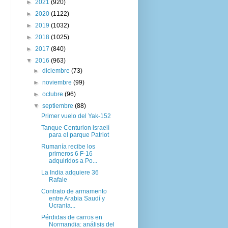
►
2021
(920)
►
2020
(1122)
►
2019
(1032)
►
2018
(1025)
►
2017
(840)
▼
2016
(963)
►
diciembre
(73)
►
noviembre
(99)
►
octubre
(96)
▼
septiembre
(88)
Primer vuelo del Yak-152
Tanque Centurion israelí
para el parque Patriot
Rumanía recibe los
primeros 6 F-16
adquiridos a Po...
La India adquiere 36
Rafale
Contrato de armamento
entre Arabia Saudí y
Ucrania...
Pérdidas de carros en
Normandia: análisis del