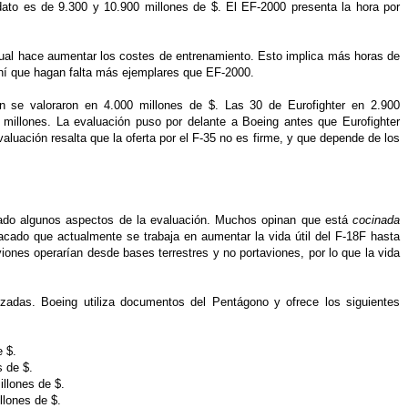
ato es de 9.300 y 10.900 millones de $. El EF-2000 presenta la hora por
 cual hace aumentar los costes de entrenamiento. Esto implica más horas de
hí que hagan falta más ejemplares que EF-2000.
n se valoraron en 4.000 millones de $. Las 30 de Eurofighter en 2.900
 millones. La evaluación puso por delante a Boeing antes que Eurofighter
aluación resalta que la oferta por el F-35 no es firme, y que depende de los
cado algunos aspectos de la evaluación. Muchos opinan que está
cocinada
acado que actualmente se trabaja en aumentar la vida útil del F-18F hasta
iones operarían desde bases terrestres y no portaviones, por lo que la vida
izadas. Boeing utiliza documentos del Pentágono y ofrece los siguientes
e $.
s de $.
illones de $.
llones de $.