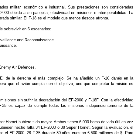
dos militar, económico e industrial. Sus prestaciones son consideradas
2000 debido a su panoplia, efectividad en misiones e interoperabilidad. La
rada similar. El F-18 es el modelo que menos riesgos afronta.
de sobrevivir en 6 escenarios:
urveillance and Reconnaissance.
aissance.
Enemy Air Defences.
. El de la derecha el más complejo. Se ha añadido un F-16 danés en la
era que el avión cumpla con el objetivo; uno que completar la misión es
misiones sin sufrir la degradación del EF-2000 y F-18F. Con la efectividad
 F-35 es capaz de cumplir todas las misiones independientemente de la
per Hornet hubiera sido mayor. Ambos tienen 6.000 horas de vida útil en vez
ubiesen hecho falta 34 EF-2000 o 38 Super Hornet. Según la evaluación, el
ene el EF-2000. 28 F-35 durante 30 años cuestan 6.500 millones de $. Para