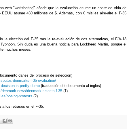
gina web "warisboring" añade que la evaluación asume un coste de vida de
o EEUU asume 460 millones de $. Además, con 6 misiles aire-aire el F-35
 la elección del F-35 tras la re-evaluación de dos alternativas, el F/A-18
 Typhoon. Sin duda es una buena noticia para Lockheed Martin, porque el
rante muchos meses.
documento danés del proceso de selección)
sputes-denmarks-f-35-evaluation/
-decision-is-pretty-dumb
(traducción del documento al inglés)
il/denmark-news/denmark-selects-f-35
(1)
cles/boeing-protests
(2)
a los retrasos en el F-35.