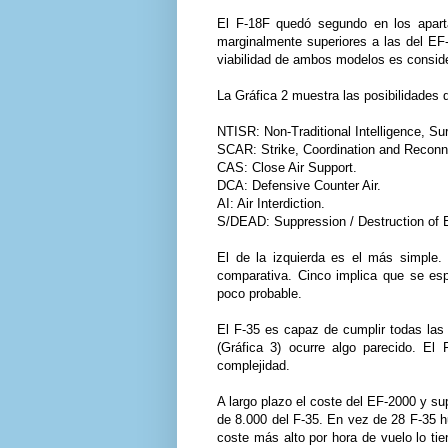
El F-18F quedó segundo en los aparta
marginalmente superiores a las del EF-
viabilidad de ambos modelos es conside
La Gráfica 2 muestra las posibilidades 
NTISR: Non-Traditional Intelligence, S
SCAR: Strike, Coordination and Reconn
CAS: Close Air Support.
DCA: Defensive Counter Air.
AI: Air Interdiction.
S/DEAD: Suppression / Destruction of 
El de la izquierda es el más simple
comparativa. Cinco implica que se esp
poco probable.
El F-35 es capaz de cumplir todas las 
(Gráfica 3) ocurre algo parecido. El
complejidad.
A largo plazo el coste del EF-2000 y su
de 8.000 del F-35. En vez de 28 F-35 h
coste más alto por hora de vuelo lo ti