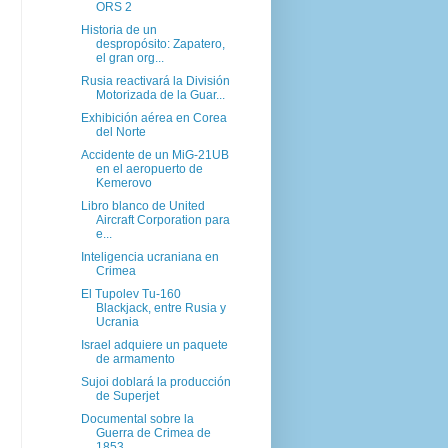
ORS 2
Historia de un
despropósito: Zapatero,
el gran org...
Rusia reactivará la División
Motorizada de la Guar...
Exhibición aérea en Corea
del Norte
Accidente de un MiG-21UB
en el aeropuerto de
Kemerovo
Libro blanco de United
Aircraft Corporation para
e...
Inteligencia ucraniana en
Crimea
El Tupolev Tu-160
Blackjack, entre Rusia y
Ucrania
Israel adquiere un paquete
de armamento
Sujoi doblará la producción
de Superjet
Documental sobre la
Guerra de Crimea de
1853