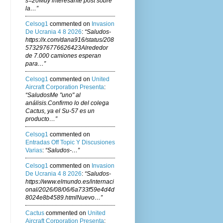
s=20Muy interesante post sobre
la…”
Celsog1
commented on
Invasion
De Ucrania 4 8 2026
:
“Saludos-
https://x.com/dana916/status/208
5732976776626423Alrededor
de 7.000 camiones esperan
para…”
Celsog1
commented on
United
Aircraft Corporation Presenta
:
“SaludosMe "uno" al
análisis.Confirmo lo del colega
Cactus, ya el Su-57 es un
producto…”
Celsog1
commented on
Entradas Off Topic Y Discusiones
Varias
:
“Saludos-…”
Celsog1
commented on
Invasion
De Ucrania 4 8 2026
:
“Saludos-
https://www.elmundo.es/internaci
onal/2026/08/06/6a733f59e4d4d
8024e8b4589.htmlNuevo…”
Cactus
commented on
United
Aircraft Corporation Presenta
: