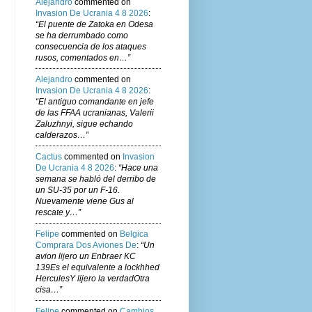
Alejandro
commented on
Invasion De Ucrania 4 8 2026
:
“El puente de Zatoka en Odesa
se ha derrumbado como
consecuencia de los ataques
rusos, comentados en…”
Alejandro
commented on
Invasion De Ucrania 4 8 2026
:
“El antiguo comandante en jefe
de las FFAA ucranianas, Valerii
Zaluzhnyi, sigue echando
calderazos…”
Cactus
commented on
Invasion
De Ucrania 4 8 2026
:
“Hace una
semana se habló del derribo de
un SU-35 por un F-16.
Nuevamente viene Gus al
rescate y…”
Felipe
commented on
Belgica
Comprara Dos Aviones De
:
“Un
avion lijero un Enbraer KC
139Es el equivalente a lockhhed
HerculesY lijero la verdadOtra
cisa…”
Felipe
commented on
Cambios