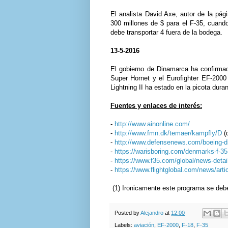
El analista David Axe, autor de la pá
300 millones de $ para el F-35, cuand
debe transportar 4 fuera de la bodega.
13-5-2016
El gobierno de Dinamarca ha confirmado
Super Hornet y el Eurofighter EF-2000
Lightning II ha estado en la picota du
Fuentes y enlaces de interés:
-
http://www.ainonline.com/
-
http://www.fmn.dk/temaer/kampfly/D
(
-
http://www.defensenews.com/boeing-di
-
https://warisboring.com/denmarks-f-35
-
https://www.f35.com/global/news-deta
-
https://www.flightglobal.com/news/arti
(1) Ironicamente este programa se debe 
Posted by
Alejandro
at
12:00
Labels:
aviación
,
EF-2000
,
F-18
,
F-35