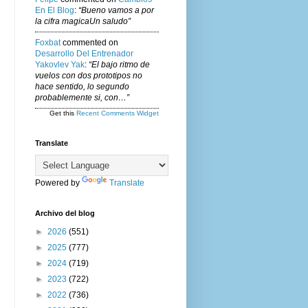
En El Blog
:
“Bueno vamos a por
la cifra magicaUn saludo”
Foxbat
commented on
Desarrollo Del Entrenador
Yakovlev Yak
:
“El bajo ritmo de
vuelos con dos prototipos no
hace sentido, lo segundo
probablemente si, con…”
Get this
Recent Comments Widget
Translate
Powered by
Translate
Archivo del blog
►
2026
(551)
►
2025
(777)
►
2024
(719)
►
2023
(722)
►
2022
(736)