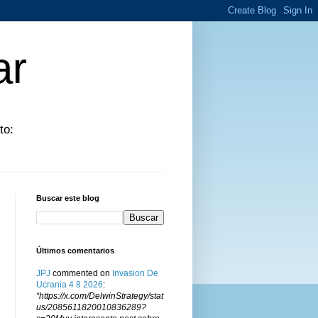
ar
to:
Buscar este blog
Últimos comentarios
JPJ
commented on
Invasion De
Ucrania 4 8 2026
:
“https://x.com/DelwinStrategy/stat
us/2085611820010836289?