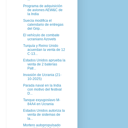
Programa de adquisición
de aviones AEW&C de
la India
Suecia modifica el
calendario de entregas
del Grip...
El vehículo de combate
ucraniano Azovets
Turquía y Reino Unido
acuerdan la venta de 12
C-13...
Estados Unidos aprueba la
venta de 2 baterías
Patr...
Invasión de Ucrania (21-
10-2025)
Parada naval en la India
con motivo del festival
D...
Tanque exyugoslavo M-
84A4 en Ucrania
Estados Unidos autoriza la
venta de sistemas de
la...
Mortero autopropulsado