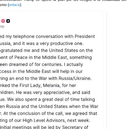
ismo (
enlace
).