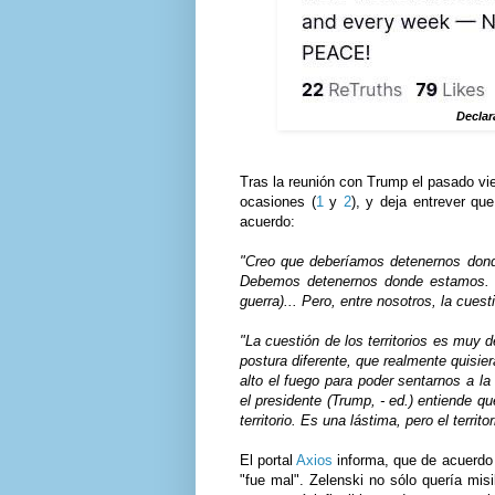
Declar
Tras la reunión con Trump el pasado vi
ocasiones (
1
y
2
), y deja entrever que
acuerdo:
"Creo que deberíamos detenernos dond
Debemos detenernos donde estamos. Es
guerra)... Pero, entre nosotros, la cue
"La cuestión de los territorios es muy d
postura diferente, que realmente quisie
alto el fuego para poder sentarnos a l
el presidente (Trump, - ed.) entiende qu
territorio. Es una lástima, pero el territo
El portal
Axios
informa, que de acuerdo a
"fue mal". Zelenski no sólo quería mi