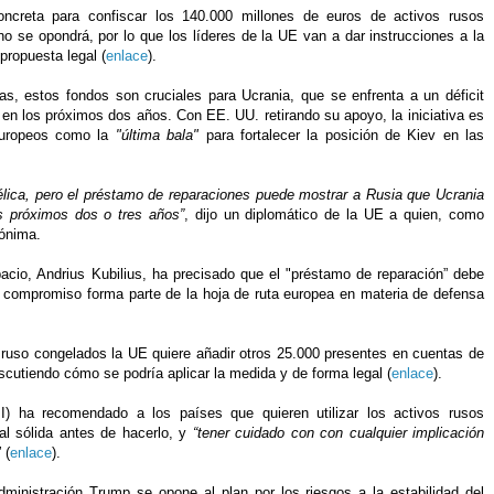
creta para confiscar los 140.000 millones de euros de activos rusos
o se opondrá, por lo que los líderes de la UE van a dar instrucciones a la
ropuesta legal (
enlace
).
s, estos fondos son cruciales para Ucrania, que se enfrenta a un déficit
 en los próximos dos años. Con EE. UU. retirando su apoyo, la iniciativa es
 europeos como la
"última bala"
para fortalecer la posición de Kiev en las
élica, pero el préstamo de reparaciones puede mostrar a Rusia que Ucrania
os próximos dos o tres años”
, dijo un diplomático de la UE a quien, como
nónima.
acio, Andrius Kubilius, ha precisado que el "préstamo de reparación” debe
l compromiso forma parte de la hoja de ruta europea en materia de defensa
 ruso congelados la UE quiere añadir otros 25.000 presentes en cuentas de
cutiendo cómo se podría aplicar la medida y de forma legal (
enlace
).
I) ha recomendado a los países que quieren utilizar los activos rusos
l sólida antes de hacerlo, y
“tener cuidado con con cualquier implicación
"
(
enlace
).
inistración Trump se opone al plan por los riesgos a la estabilidad del