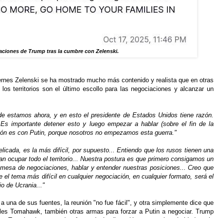
aciones de Trump tras la cumbre con Zelenski.
ernes Zelenski se ha mostrado mucho más contenido y realista que en otras
 los territorios son el último escollo para las negociaciones y alcanzar un
e estamos ahora, y en esto el presidente de Estados Unidos tiene razón.
 importante detener esto y luego empezar a hablar (sobre el fin de la
stión es con Putin, porque nosotros no empezamos esta guerra."
elicada, es la más difícil, por supuesto... Entiendo que los rusos tienen una
ran ocupar todo el territorio... Nuestra postura es que primero consigamos un
a mesa de negociaciones, hablar y entender nuestras posiciones... Creo que
e el tema más difícil en cualquier negociación, en cualquier formato, será el
rio de Ucrania..."
 una de sus fuentes, la reunión "no fue fácil", y otra simplemente dice que
siles Tomahawk, también otras armas para forzar a Putin a negociar. Trump