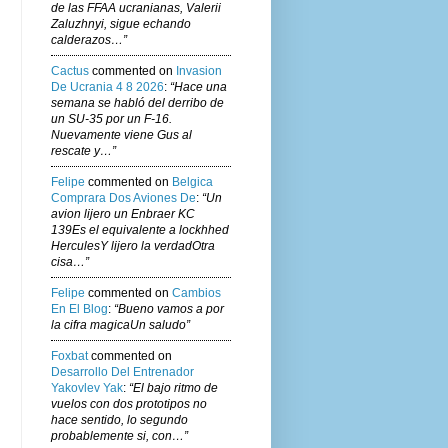
de las FFAA ucranianas, Valerii
Zaluzhnyi, sigue echando
calderazos…”
Cactus
commented on
Invasion
De Ucrania 4 8 2026
:
“Hace una
semana se habló del derribo de
un SU-35 por un F-16.
Nuevamente viene Gus al
rescate y…”
Felipe
commented on
Belgica
Comprara Dos Aviones De
:
“Un
avion lijero un Enbraer KC
139Es el equivalente a lockhhed
HerculesY lijero la verdadOtra
cisa…”
Felipe
commented on
Cambios
En El Blog
:
“Bueno vamos a por
la cifra magicaUn saludo”
Foxbat
commented on
Desarrollo Del Entrenador
Yakovlev Yak
:
“El bajo ritmo de
vuelos con dos prototipos no
hace sentido, lo segundo
probablemente si, con…”