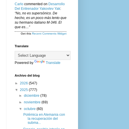
Carlo
commented on
Desarrollo
Del Entrenador Yakovlev Yak
:
“No, no es supersónico. De
hecho, es un poco más lento que
su hermano italiano M-346. El
que es…”
Get this
Recent Comments Widget
Translate
Powered by
Translate
Archivo del blog
►
2026
(547)
▼
2025
(777)
►
diciembre
(78)
►
noviembre
(69)
▼
octubre
(60)
Polémica en Alemania con
la recuperación del
subma...