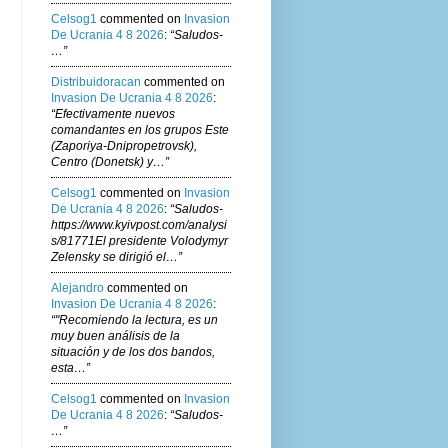
Celsog1
commented on
Invasion
De Ucrania 4 8 2026
:
“Saludos-
…”
Distribuidoracan
commented on
Invasion De Ucrania 4 8 2026
:
“Efectivamente nuevos
comandantes en los grupos Este
(Zaporiya-Dnipropetrovsk),
Centro (Donetsk) y…”
Celsog1
commented on
Invasion
De Ucrania 4 8 2026
:
“Saludos-
https://www.kyivpost.com/analysi
s/81771El presidente Volodymyr
Zelensky se dirigió el…”
Alejandro
commented on
Invasion De Ucrania 4 8 2026
:
“"Recomiendo la lectura, es un
muy buen análisis de la
situación y de los dos bandos,
esta…”
Celsog1
commented on
Invasion
De Ucrania 4 8 2026
:
“Saludos-
…”